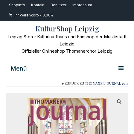
ShopInfo
Kontakt
Benutzer
Impressum
Ihr Warenkorb
-
0,00
€
KulturShop Leipzig
Leipzig Store: Kulturkaufhaus und Fanshop der Musikstadt
Leipzig
Offizieller Onlineshop Thomanerchor Leipzig
Menü
ZURÜCK ZU
THOMANER JOURNAL 2017
Home
Musik
Bücher
Film