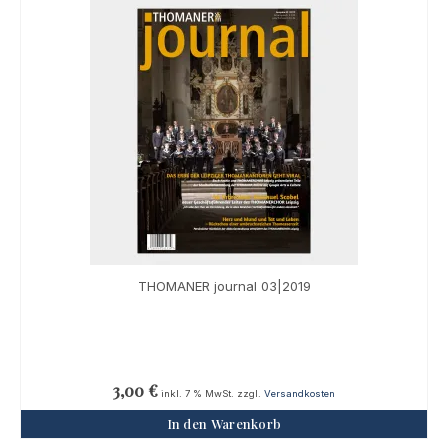
THOMANER journal 03|2019
3,00
€
inkl. 7 % MwSt.
zzgl.
Versandkosten
In den Warenkorb