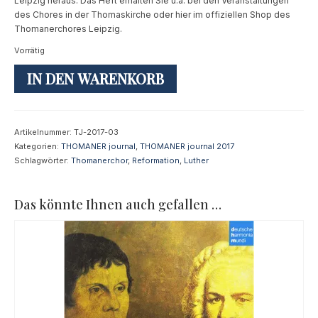
Leipzig heraus. Das Heft erhalten Sie u.a. bei den Veranstaltungen
des Chores in der Thomaskirche oder hier im offiziellen Shop des
Thomanerchores Leipzig.
Vorrätig
THOMANER
IN DEN WARENKORB
journal
03|2017
Menge
Artikelnummer:
TJ-2017-03
Kategorien:
THOMANER journal
,
THOMANER journal 2017
Schlagwörter:
Thomanerchor
,
Reformation
,
Luther
Das könnte Ihnen auch gefallen …