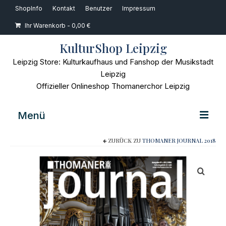
ShopInfo
Kontakt
Benutzer
Impressum
Ihr Warenkorb
-
0,00
€
KulturShop Leipzig
Leipzig Store: Kulturkaufhaus und Fanshop der Musikstadt
Leipzig
Offizieller Onlineshop Thomanerchor Leipzig
Menü
ZURÜCK ZU
THOMANER JOURNAL 2018
Home
Musik
Bücher
Film