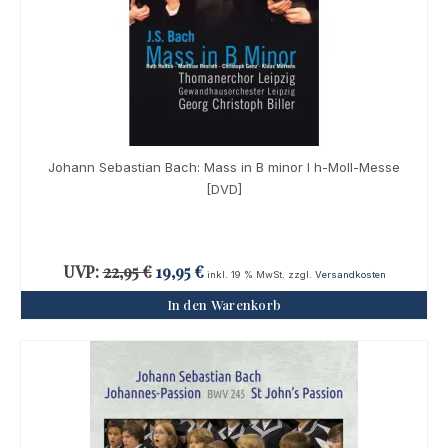
Johann Sebastian Bach: Mass in B minor I h-Moll-Messe
[DVD]
Ursprünglicher
Aktueller
UVP:
22,95
€
19,95
€
inkl. 19 % MwSt.
zzgl.
Versandkosten
Preis
Preis
In den Warenkorb
war:
ist:
22,95 €
19,95 €.