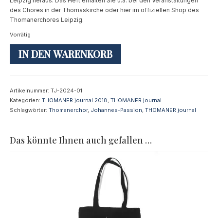
Leipzig heraus. Das Heft erhalten Sie u.a. bei den Veranstaltungen
des Chores in der Thomaskirche oder hier im offiziellen Shop des
Thomanerchores Leipzig.
Vorrätig
THOMANER
IN DEN WARENKORB
journal
01+02
2024
Menge
Artikelnummer:
TJ-2024-01
Kategorien:
THOMANER journal 2018
,
THOMANER journal
Schlagwörter:
Thomanerchor
,
Johannes-Passion
,
THOMANER journal
Das könnte Ihnen auch gefallen …