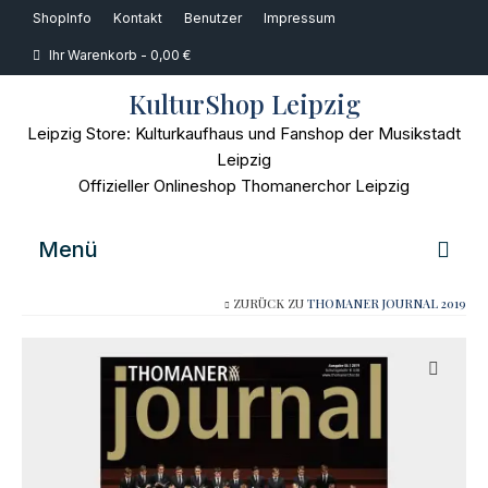
ShopInfo
Kontakt
Benutzer
Impressum
Ihr Warenkorb
-
0,00
€
KulturShop Leipzig
Leipzig Store: Kulturkaufhaus und Fanshop der Musikstadt
Leipzig
Offizieller Onlineshop Thomanerchor Leipzig
Menü
ZURÜCK ZU
THOMANER JOURNAL 2019
Home
Musik
Bücher
Film