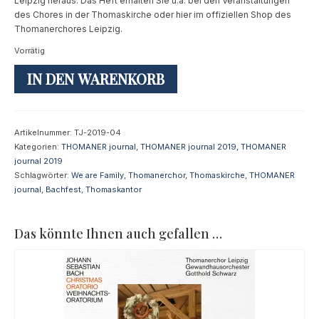
Leipzig heraus. Das Heft erhalten Sie u.a. bei den Veranstaltungen
des Chores in der Thomaskirche oder hier im offiziellen Shop des
Thomanerchores Leipzig.
Vorrätig
THOMANER
IN DEN WARENKORB
journal
04|2019
Menge
Artikelnummer:
TJ-2019-04
Kategorien:
THOMANER journal
,
THOMANER journal 2019
,
THOMANER
journal 2019
Schlagwörter:
We are Family
,
Thomanerchor
,
Thomaskirche
,
THOMANER
journal
,
Bachfest
,
Thomaskantor
Das könnte Ihnen auch gefallen …