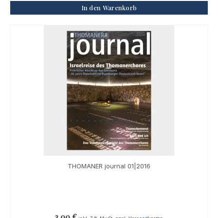
In den Warenkorb
THOMANER journal 01|2016
3,00
€