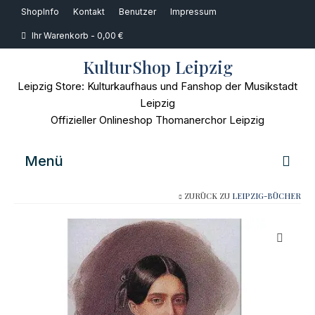
ShopInfo
Kontakt
Benutzer
Impressum
Ihr Warenkorb
-
0,00
€
KulturShop Leipzig
Leipzig Store: Kulturkaufhaus und Fanshop der Musikstadt
Leipzig
Offizieller Onlineshop Thomanerchor Leipzig
Menü
ZURÜCK ZU
LEIPZIG-BÜCHER
Home
Musik
Bücher
Film