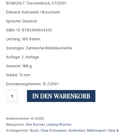
ROWOHLT Taschenbuch, 07/2001
Einband: Kartoniert / Broschiert
Sprache: Deutsch
ISBN-13: 9783499504242
Umfang: 160 Seiten
Sonstiges: Zahlreiche Bilddokumente
Auflage: 2. Auflage
Gewicht: 188 g
Stärke: 12 mm
Erscheinungstermin: 15.7.2001
Clara
IN DEN WARENKORB
Schumann
[Taschenbuch]
Menge
Artikelnummer:
B-0035
Kategorien:
Alle Bücher
,
Leipzig-Bücher
Schlagwörter:
Buch
,
Clara Schumann
,
Andenken
,
Mitbringsel
,
Clara &