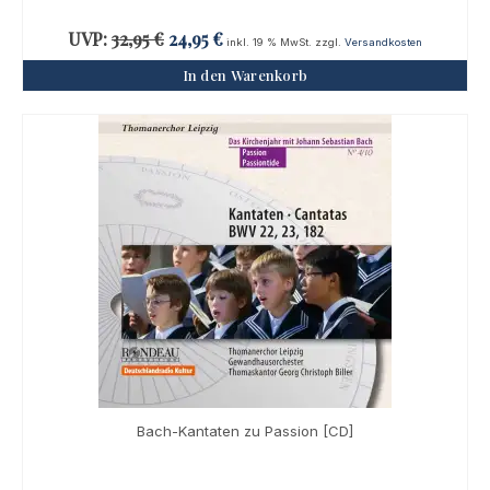
Ursprünglicher
Aktueller
UVP:
32,95
€
24,95
€
inkl. 19 % MwSt.
zzgl.
Versandkosten
Preis
Preis
In den Warenkorb
war:
ist:
32,95 €
24,95 €.
Bach-Kantaten zu Passion [CD]