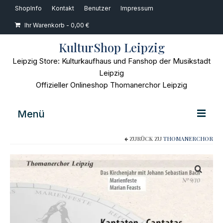
ShopInfo
Kontakt
Benutzer
Impressum
Ihr Warenkorb
-
0,00
€
KulturShop Leipzig
Leipzig Store: Kulturkaufhaus und Fanshop der Musikstadt
Leipzig
Offizieller Onlineshop Thomanerchor Leipzig
Menü
ZURÜCK ZU
THOMANERCHOR
Home
Musik
Bücher
Film