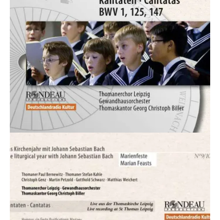
Souvenir
KidsStore
Saison
Sale [%]