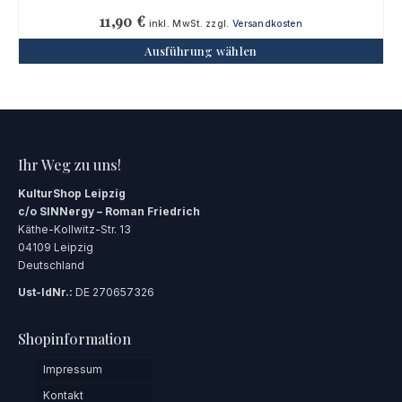
11,90
€
inkl. MwSt.
zzgl.
Versandkosten
Ausführung wählen
Dieses
Produkt
weist
mehrere
Varianten
auf.
Ihr Weg zu uns!
Die
KulturShop Leipzig
Optionen
c/o SINNergy – Roman Friedrich
können
Käthe-Kollwitz-Str. 13
auf
04109 Leipzig
der
Deutschland
Produktseite
gewählt
Ust-IdNr.:
DE 270657326
werden
Shopinformation
Impressum
Kontakt