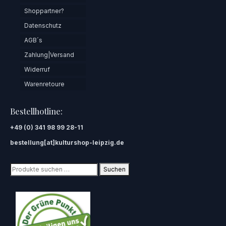
Shoppartner?
Datenschutz
AGB´s
Zahlung|Versand
Widerruf
Warenretoure
Bestellhotline:
+49 (0) 341 98 99 28-11
bestellung[at]kulturshop-leipzig.de
Suchen
Suchen
nach: