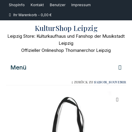
ShopInfo
Kontakt
Benutzer
Impressum
Ihr Warenkorb
-
0,00
€
KulturShop Leipzig
Leipzig Store: Kulturkaufhaus und Fanshop der Musikstadt
Leipzig
Offizieller Onlineshop Thomanerchor Leipzig
Menü
ZURÜCK ZU
SAISON_SOUVENIR
Home
Musik
Bücher
Film