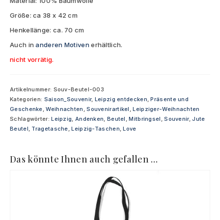
Material: 100% Baumwolle
Größe: ca 38 x 42 cm
Henkellänge: ca. 70 cm
Auch in
anderen Motiven
erhältlich.
nicht vorrätig.
Artikelnummer:
Souv-Beutel-003
Kategorien:
Saison_Souvenir
,
Leipzig entdecken
,
Präsente und
Geschenke
,
Weihnachten
,
Souvenirartikel
,
Leipziger-Weihnachten
Schlagwörter:
Leipzig
,
Andenken
,
Beutel
,
Mitbringsel
,
Souvenir
,
Jute
Beutel
,
Tragetasche
,
Leipzig-Taschen
,
Love
Das könnte Ihnen auch gefallen …