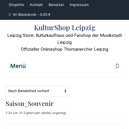
ShopInfo
Kontakt
Benutzer
Impressum
Ihr Warenkorb
-
0,00
€
KulturShop Leipzig
Leipzig Store: Kulturkaufhaus und Fanshop der Musikstadt
Leipzig
Offizieller Onlineshop Thomanerchor Leipzig
Menü
Home
Musik
Saison_Souvenir
Bücher
Nach
1–24 von 30 Ergebnissen werden angezeigt
Beliebtheit
Film
sortiert