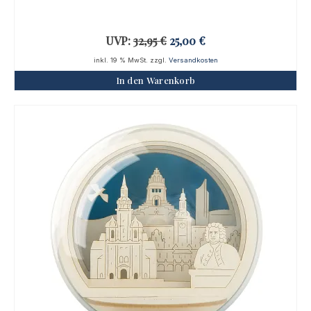
Ursprünglicher
Aktueller
UVP:
32,95
€
25,00
€
Preis
Preis
inkl. 19 % MwSt.
zzgl.
Versandkosten
war:
ist:
In den Warenkorb
32,95 €
25,00 €.