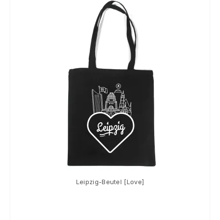
Souvenir
KidsStore
Saison
Sale [%]
Leipzig-Beutel [Love]