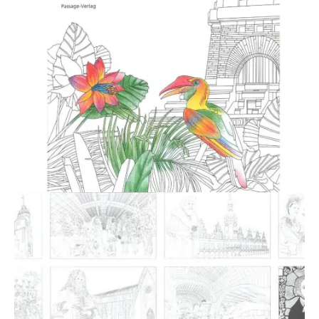
Souvenir
KidsStore
Saison
Sale [%]