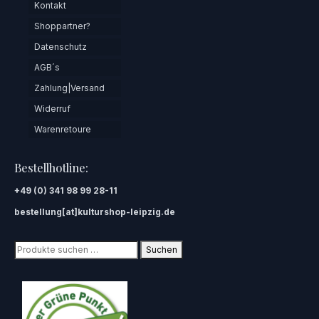
Kontakt
Shoppartner?
Datenschutz
AGB´s
Zahlung|Versand
Widerruf
Warenretoure
Bestellhotline:
+49 (0) 341 98 99 28-11
bestellung[at]kulturshop-leipzig.de
Suchen
Suchen
nach: