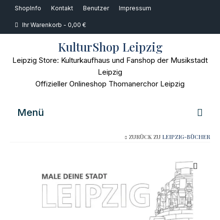
ShopInfo
Kontakt
Benutzer
Impressum
Ihr Warenkorb
-
0,00
€
KulturShop Leipzig
Leipzig Store: Kulturkaufhaus und Fanshop der Musikstadt
Leipzig
Offizieller Onlineshop Thomanerchor Leipzig
Menü
ZURÜCK ZU
LEIPZIG-BÜCHER
Home
Musik
Bücher
Film