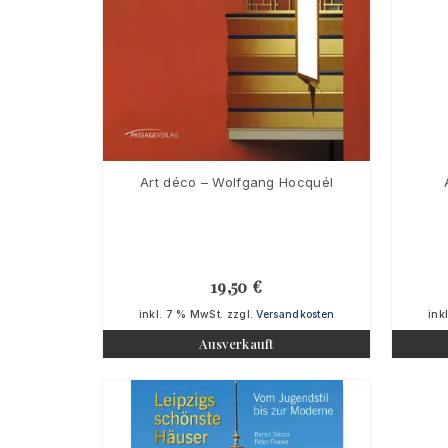
Art déco – Wolfgang Hocquél
19,50
€
inkl. 7 % MwSt.
zzgl.
Versandkosten
ink
Ausverkauft