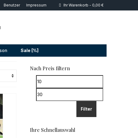
Benutzer
Impressum
Ihr Warenkorb
-
0,00
€
g
son
Sale [%]
Nach Preis filtern
Min.
Preis
Max.
Preis
Filter
Ihre Schnellauswahl