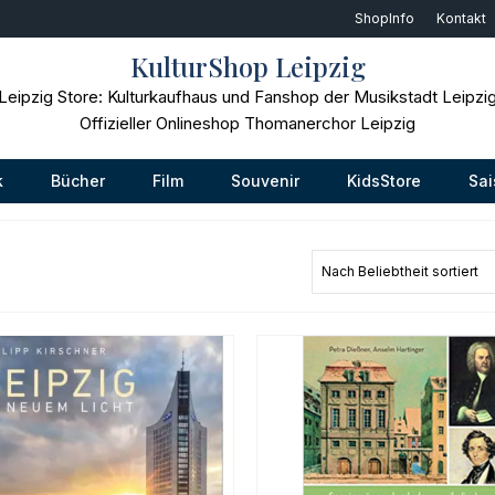
ShopInfo
Kontakt
KulturShop Leipzig
Leipzig Store: Kulturkaufhaus und Fanshop der Musikstadt Leipzi
Offizieller Onlineshop Thomanerchor Leipzig
k
Bücher
Film
Souvenir
KidsStore
Sai