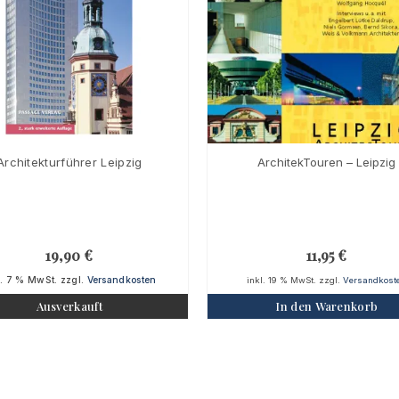
Architekturführer Leipzig
ArchitekTouren – Leipzig
19,90
€
11,95
€
l. 7 % MwSt.
zzgl.
Versandkosten
inkl. 19 % MwSt.
zzgl.
Versandkost
Ausverkauft
In den Warenkorb