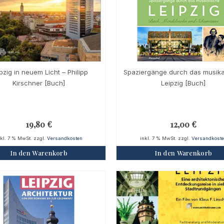
pzig in neuem Licht – Philipp
Spaziergänge durch das musika
Kirschner [Buch]
Leipzig [Buch]
19,80
€
12,00
€
nkl. 7 % MwSt.
zzgl.
Versandkosten
inkl. 7 % MwSt.
zzgl.
Versandkost
In den Warenkorb
In den Warenkorb