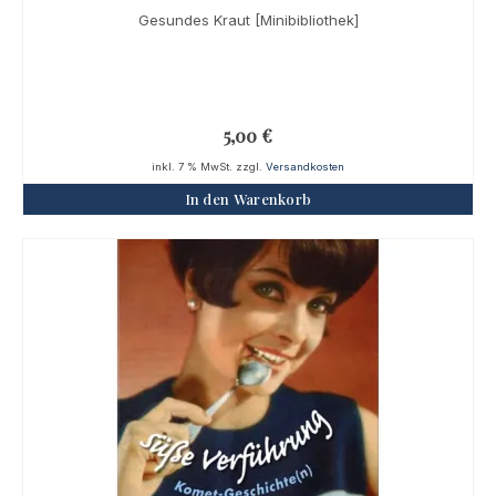
Gesundes Kraut [Minibibliothek]
5,00
€
inkl. 7 % MwSt.
zzgl.
Versandkosten
In den Warenkorb