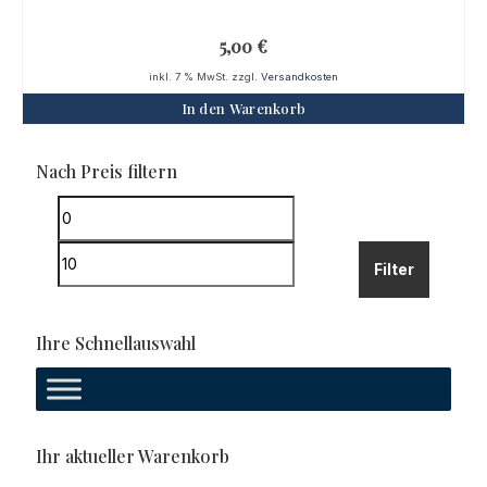
5,00
€
inkl. 7 % MwSt.
zzgl.
Versandkosten
In den Warenkorb
Nach Preis filtern
Min.
Preis
Max.
Filter
Preis
Ihre Schnellauswahl
Ihr aktueller Warenkorb