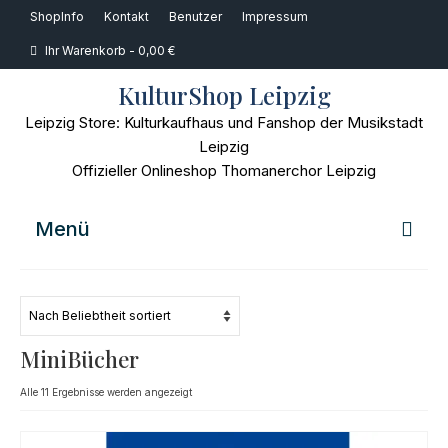
ShopInfo
Kontakt
Benutzer
Impressum
Ihr Warenkorb
-
0,00
€
KulturShop Leipzig
Leipzig Store: Kulturkaufhaus und Fanshop der Musikstadt
Leipzig
Offizieller Onlineshop Thomanerchor Leipzig
Menü
Home
Musik
MiniBücher
Bücher
Nach
Alle 11 Ergebnisse werden angezeigt
Beliebtheit
Film
sortiert