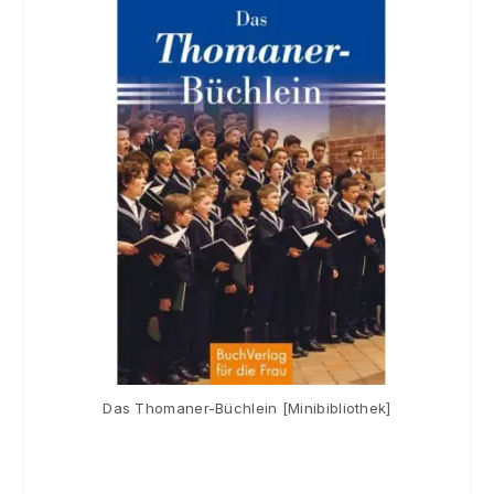
Souvenir
KidsStore
Saison
Sale [%]
Das Thomaner-Büchlein [Minibibliothek]