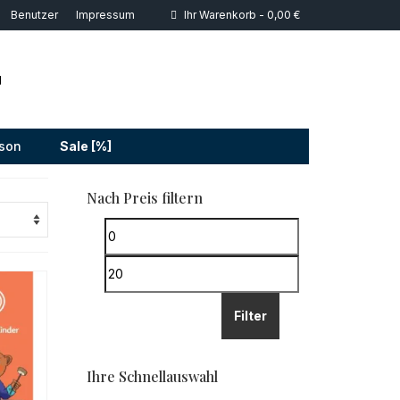
Benutzer
Impressum
Ihr Warenkorb
-
0,00
€
g
son
Sale [%]
Nach Preis filtern
Min.
Preis
Max.
Preis
Filter
Ihre Schnellauswahl