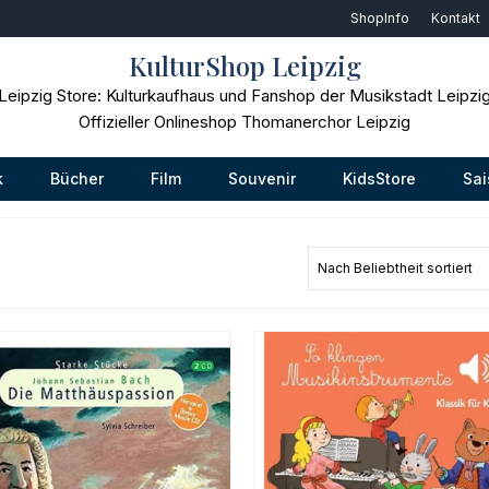
ShopInfo
Kontakt
KulturShop Leipzig
Leipzig Store: Kulturkaufhaus und Fanshop der Musikstadt Leipzi
Offizieller Onlineshop Thomanerchor Leipzig
k
Bücher
Film
Souvenir
KidsStore
Sai