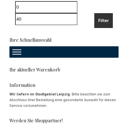
Min.
Preis
Max.
Filter
Preis
Ihre Schnellauswahl
Ihr aktueller Warenkorb
Information
Wir liefern im Stadtgebiet Leipzig.
Bitte beachten sie zum
Abschluss ihrer Bestellung eine gesonderte Auswahl für diesen
Service vorzunehmen.
Werden Sie Shoppartner!