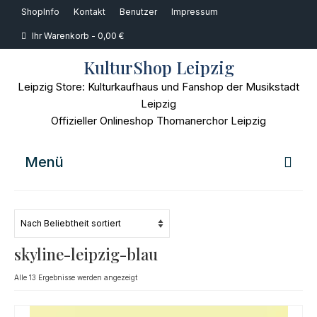
ShopInfo
Kontakt
Benutzer
Impressum
Ihr Warenkorb
-
0,00
€
KulturShop Leipzig
Leipzig Store: Kulturkaufhaus und Fanshop der Musikstadt
Leipzig
Offizieller Onlineshop Thomanerchor Leipzig
Menü
Home
Musik
skyline-leipzig-blau
Bücher
Nach
Alle 13 Ergebnisse werden angezeigt
Beliebtheit
Film
sortiert