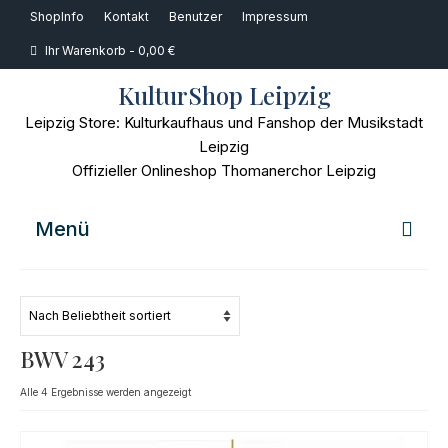
ShopInfo
Kontakt
Benutzer
Impressum
Ihr Warenkorb
-
0,00
€
KulturShop Leipzig
Leipzig Store: Kulturkaufhaus und Fanshop der Musikstadt
Leipzig
Offizieller Onlineshop Thomanerchor Leipzig
Menü
Home
Musik
BWV 243
Bücher
Nach
Alle 4 Ergebnisse werden angezeigt
Beliebtheit
Film
sortiert