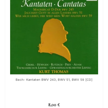
Bach- Kantaten BWV 243, BWV 51, BWV 59 [CD]
8,00
€