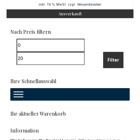
inkl. 19 % MwSt.
zzgl.
Versandkosten
Ausverkauft
Nach Preis filtern
Min.
Preis
Max.
Filter
Preis
Ihre Schnellauswahl
Ihr aktueller Warenkorb
Information