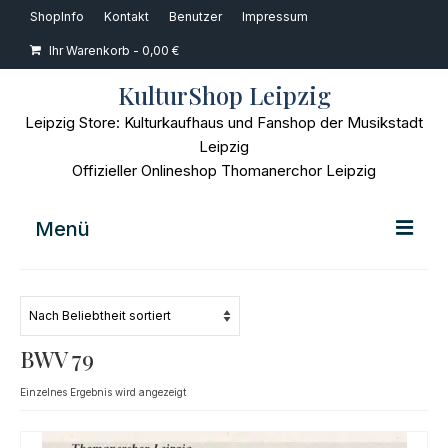
ShopInfo
Kontakt
Benutzer
Impressum
Ihr Warenkorb
-
0,00
€
KulturShop Leipzig
Leipzig Store: Kulturkaufhaus und Fanshop der Musikstadt
Leipzig
Offizieller Onlineshop Thomanerchor Leipzig
Menü
Home
Musik
BWV 79
Bücher
Einzelnes Ergebnis wird angezeigt
Film