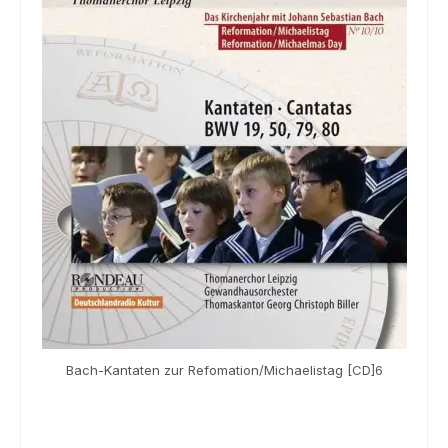
Souvenir
KidsStore
Saison
Sale [%]
Bach-Kantaten zur Refomation/Michaelistag [CD]6