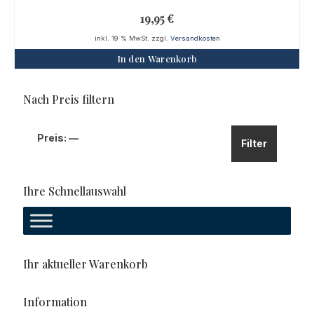
19,95
€
inkl. 19 % MwSt.
zzgl.
Versandkosten
In den Warenkorb
Nach Preis filtern
Min.
Max.
Preis:
—
Filter
Preis
Preis
Ihre Schnellauswahl
Ihr aktueller Warenkorb
Information