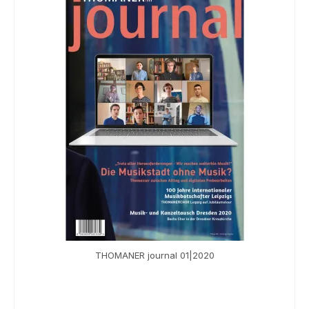
Souvenir
KidsStore
Saison
Sale [%]
THOMANER journal 01|2020