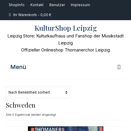
ShopInfo
Kontakt
Benutzer
Impressum
Ihr Warenkorb
-
0,00
€
KulturShop Leipzig
Leipzig Store: Kulturkaufhaus und Fanshop der Musikstadt
Leipzig
Offizieller Onlineshop Thomanerchor Leipzig
Menü
Home
Musik
Schweden
Bücher
Nach
Alle 4 Ergebnisse werden angezeigt
Beliebtheit
Film
sortiert