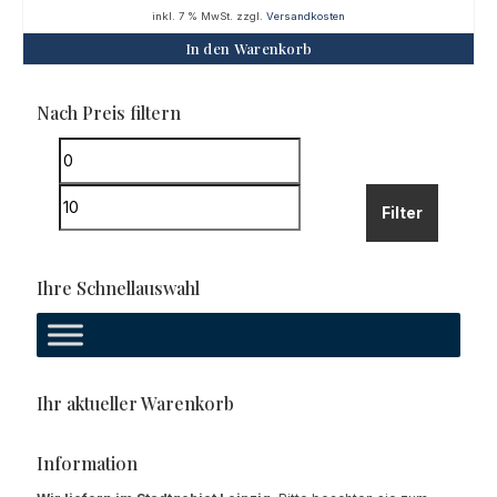
inkl. 7 % MwSt.
zzgl.
Versandkosten
In den Warenkorb
Nach Preis filtern
Min.
Preis
Max.
Filter
Preis
Ihre Schnellauswahl
Ihr aktueller Warenkorb
Information