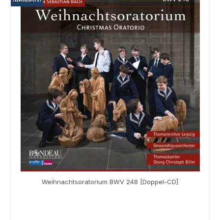
Souvenir
KidsStore
Saison
Sale [%]
Weihnachtsoratorium BWV 248 [Doppel-CD]