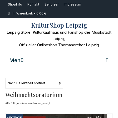
ShopInfo
Kontakt
Benutzer
Impressum
Ihr Warenkorb
-
0,00
€
KulturShop Leipzig
Leipzig Store: Kulturkaufhaus und Fanshop der Musikstadt
Leipzig
Offizieller Onlineshop Thomanerchor Leipzig
Menü
Home
Musik
Weihnachtsoratorium
Bücher
Nach
Alle 5 Ergebnisse werden angezeigt
Beliebtheit
Film
sortiert
ANGEBOT!