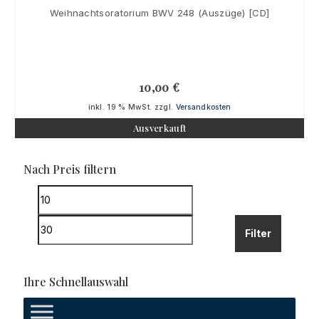
Weihnachtsoratorium BWV 248 (Auszüge) [CD]
10,00
€
inkl. 19 % MwSt.
zzgl.
Versandkosten
Ausverkauft
Nach Preis filtern
Min.
Preis
Max.
Filter
Preis
Ihre Schnellauswahl