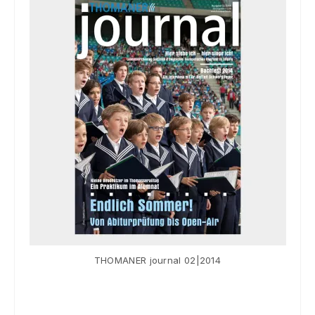
Souvenir
KidsStore
Saison
Sale [%]
THOMANER journal 02|2014