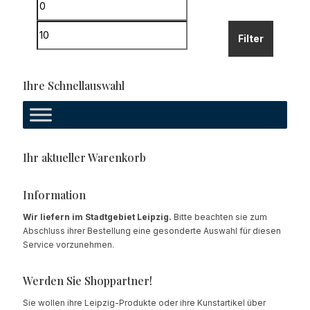
Min.
Preis
Max.
Filter
Preis
Ihre Schnellauswahl
Ihr aktueller Warenkorb
Information
Wir liefern im Stadtgebiet Leipzig.
Bitte beachten sie zum
Abschluss ihrer Bestellung eine gesonderte Auswahl für diesen
Service vorzunehmen.
Werden Sie Shoppartner!
Sie wollen ihre Leipzig-Produkte oder ihre Kunstartikel über