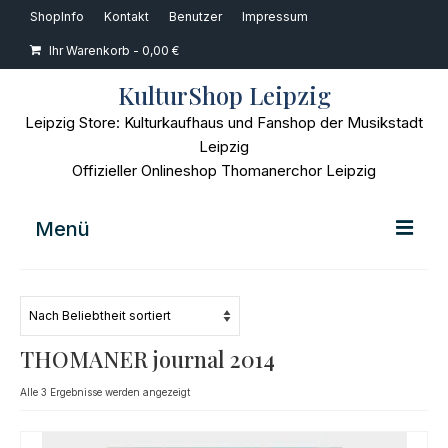
ShopInfo
Kontakt
Benutzer
Impressum
Ihr Warenkorb
-
0,00
€
KulturShop Leipzig
Leipzig Store: Kulturkaufhaus und Fanshop der Musikstadt
Leipzig
Offizieller Onlineshop Thomanerchor Leipzig
Menü
Home
Musik
THOMANER journal 2014
Bücher
Nach
Alle 3 Ergebnisse werden angezeigt
Beliebtheit
Film
sortiert