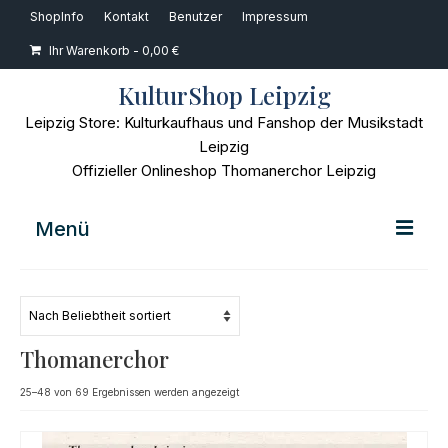
ShopInfo
Kontakt
Benutzer
Impressum
Ihr Warenkorb
-
0,00
€
KulturShop Leipzig
Leipzig Store: Kulturkaufhaus und Fanshop der Musikstadt
Leipzig
Offizieller Onlineshop Thomanerchor Leipzig
Menü
Home
Musik
Thomanerchor
Bücher
Nach
25–48 von 69 Ergebnissen werden angezeigt
Beliebtheit
Film
sortiert